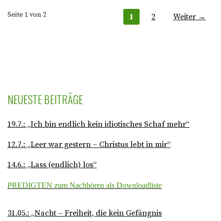
Seite 1 von 2
1
2
Weiter →
B
e
i
t
NEUESTE BEITRÄGE
r
19.7.: „Ich bin endlich kein idiotisches Schaf mehr“
a
12.7.: „Leer war gestern – Christus lebt in mir“
g
14.6.: „Lass (endlich) los“
N
PREDIGTEN zum Nachhören als Downloadliste
a
31.05.: „Nacht – Freiheit, die kein Gefängnis