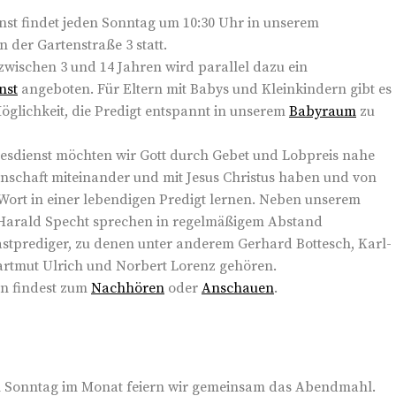
nst findet jeden Sonntag um 10:30 Uhr in unserem
 der Gartenstraße 3 statt.
 zwischen 3 und 14 Jahren wird parallel dazu ein
nst
angeboten. Für Eltern mit Babys und Kleinkindern gibt es
glichkeit, die Predigt entspannt in unserem
Babyraum
zu
esdienst möchten wir Gott durch Gebet und Lobpreis nahe
schaft miteinander und mit Jesus Christus haben und von
Wort in einer lebendigen Predigt lernen. Neben unserem
 Harald Specht sprechen in regelmäßigem Abstand
stprediger, zu denen unter anderem Gerhard Bottesch, Karl-
artmut Ulrich und Norbert Lorenz gehören.
en findest zum
Nachhören
oder
Anschauen
.
n Sonntag im Monat feiern wir gemeinsam das Abendmahl.