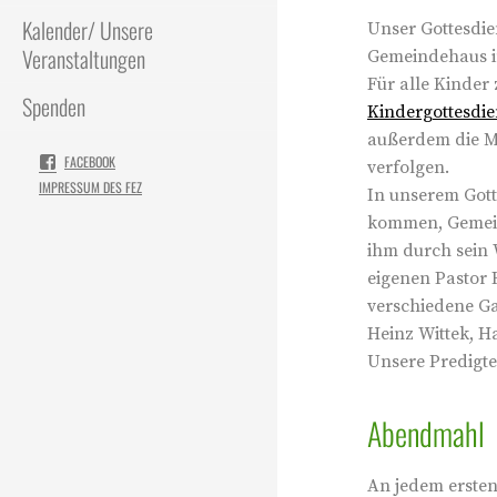
Kalender/ Unsere
Unser Gottesdie
Veranstaltungen
Gemeindehaus in
Für alle Kinder
Spenden
Kindergottesdie
außerdem die Mö
FACEBOOK
verfolgen.
IMPRESSUM DES FEZ
In unserem Gott
kommen, Gemein
ihm durch sein 
eigenen Pastor
verschiedene Ga
Heinz Wittek, H
Unsere Predigt
Abendmahl
An jedem erste