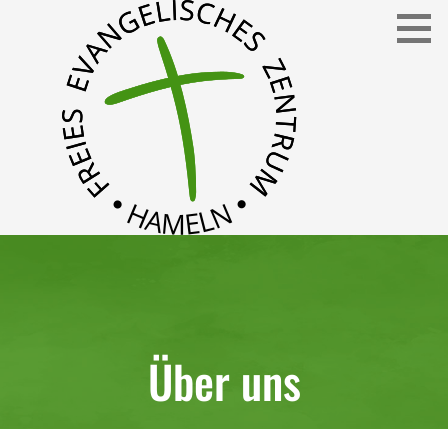
Freies Evangelisches Zentrum in Hameln
FEZ
Über uns