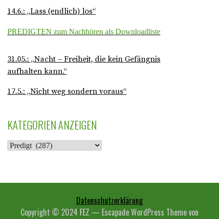
g
14.6.: „Lass (endlich) los“
N
PREDIGTEN zum Nachhören als Downloadliste
a
31.05.: „Nacht – Freiheit, die kein Gefängnis
v
aufhalten kann.“
i
17.5.: „Nicht weg sondern voraus“
g
KATEGORIEN ANZEIGEN
a
K
t
A
T
i
E
o
G
Datenschutzerklärung
O
Copyright © 2024 FEZ — Escapade WordPress Theme von
n
R