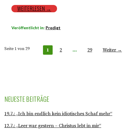
WEITERLESEN →
Veröffentlicht in:
Predigt
Seite 1 von 29
1
2
…
29
Weiter →
B
e
i
t
NEUESTE BEITRÄGE
r
19.7.: „Ich bin endlich kein idiotisches Schaf mehr“
a
12.7.: „Leer war gestern – Christus lebt in mir“