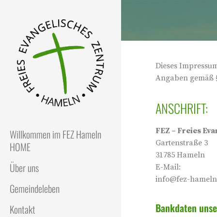
Dieses Impressum
Angaben gemäß 
ANSCHRIFT:
FEZ
Freies Evangelisches Zentrum
in Hameln
FEZ – Freies Eva
Willkommen im FEZ Hameln
Gartenstraße 3
HOME
31785 Hameln
Über uns
E-Mail:
info@fez-hameln
Gemeindeleben
Bankdaten unse
Kontakt