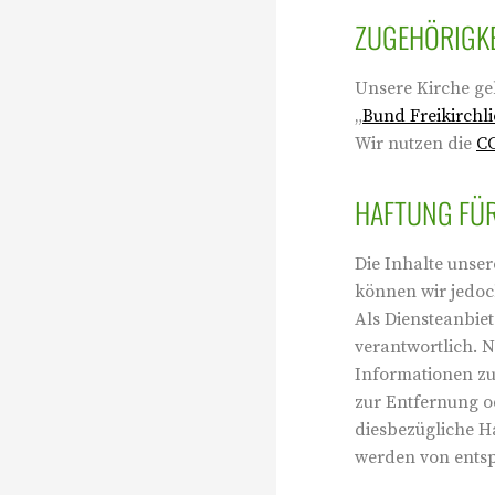
ZUGEHÖRIGKE
Unsere Kirche g
„
Bund Freikirchl
Wir nutzen die
CC
HAFTUNG FÜR
Die Inhalte unsere
können wir jedo
Als Diensteanbie
verantwortlich. N
Informationen zu
zur Entfernung o
diesbezügliche H
werden von entsp