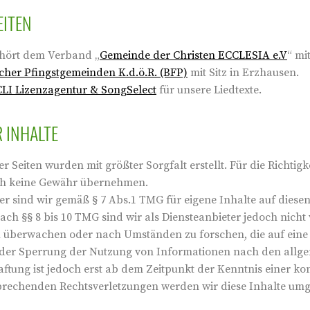
ITEN
ehört dem Verband „
Gemeinde der Christen ECCLESIA e.V
“ mi
icher Pfingstgemeinden K.d.ö.R. (BFP)
mit Sitz in Erzhausen.
LI Lizenzagentur & SongSelect
für unsere Liedtexte.
 INHALTE
r Seiten wurden mit größter Sorgfalt erstellt. Für die Richtigk
ch keine Gewähr übernehmen.
ter sind wir gemäß § 7 Abs.1 TMG für eigene Inhalte auf dies
ach §§ 8 bis 10 TMG sind wir als Diensteanbieter jedoch nicht 
 überwachen oder nach Umständen zu forschen, die auf eine r
der Sperrung der Nutzung von Informationen nach den allge
aftung ist jedoch erst ab dem Zeitpunkt der Kenntnis einer k
rechenden Rechtsverletzungen werden wir diese Inhalte um