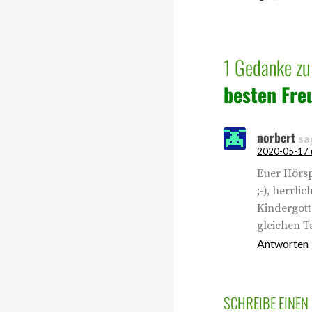
1 Gedanke z
besten Fre
norbert
sa
2020-05-17 
Euer Hörsp
;-), herrl
Kindergott
gleichen T
Antworten
SCHREIBE EINE