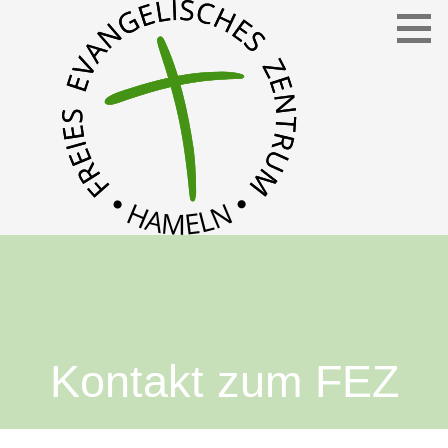
Freies Evangelisches Zentrum in Hameln
FEZ
Kontakt zum FEZ