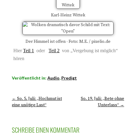
Karl-Heinz Wittek
Der Himmel ist offen - Foto: M.E. / pixelio.de
Hier
Teil 1
oder
Teil 2
von „Vergebung ist möglich“
hören
Veröffentlicht in:
Audio
,
Predigt
← So. 5. Juli: „Hochmut ist
So. 19. Juli: „Bete ohne
eine unötige Last“
Unterlass“ →
SCHREIBE EINEN KOMMENTAR