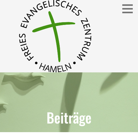
Freies Evangelisches Zentrum in Hameln
FEZ
Beiträge