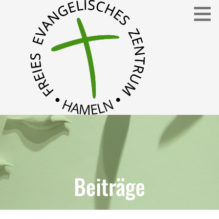
Freies Evangelisches Zentrum in Hameln
FEZ
Beiträge