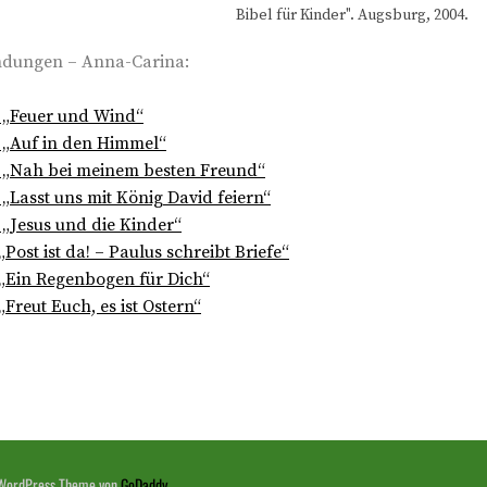
Bibel für Kinder". Augsburg, 2004.
dungen – Anna-Carina:
 „Feuer und Wind“
 „Auf in den Himmel“
 „Nah bei meinem besten Freund“
„Lasst uns mit König David feiern“
„Jesus und die Kinder“
ost ist da! – Paulus schreibt Briefe“
„Ein Regenbogen für Dich“
Freut Euch, es ist Ostern“
WordPress Theme von
GoDaddy