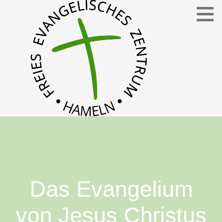
Freies Evangelisches Zentrum in Hameln
FEZ
Das Evangelium
von Jesus Christus