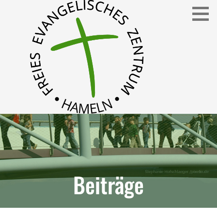
Freies Evangelisches Zentrum in Hameln
FEZ
Beiträge