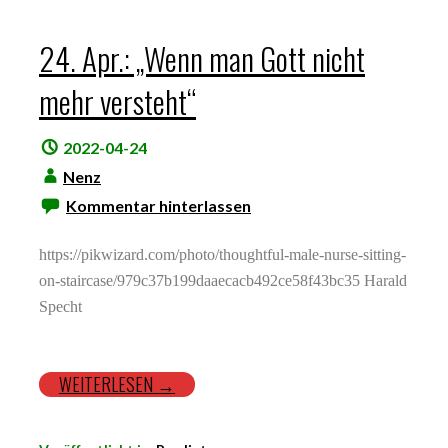
24. Apr.: „Wenn man Gott nicht
mehr versteht“
2022-04-24
Nenz
Kommentar hinterlassen
https://pikwizard.com/photo/thoughtful-male-nurse-sitting-
on-staircase/979c37b199daaecacb492ce58f43bc35 Harald
Specht
WEITERLESEN →