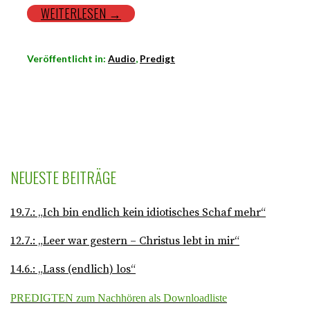
WEITERLESEN →
Veröffentlicht in:
Audio
,
Predigt
NEUESTE BEITRÄGE
19.7.: „Ich bin endlich kein idiotisches Schaf mehr“
12.7.: „Leer war gestern – Christus lebt in mir“
14.6.: „Lass (endlich) los“
PREDIGTEN zum Nachhören als Downloadliste