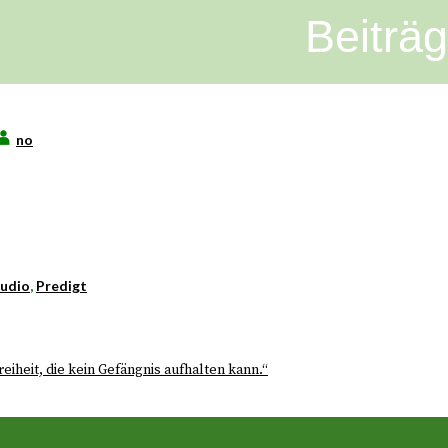
Beiträ
no
udio
,
Predigt
reiheit, die kein Gefängnis aufhalten kann.“