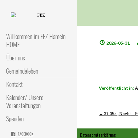
FEZ
Freies Evangelisches Zentrum
in Hameln
Willkommen im FEZ Hameln
HOME
2026-05-31
Über uns
Gemeindeleben
Kontakt
Veröffentlicht in:
A
Kalender/ Unsere
Veranstaltungen
← 31.05.: „Nacht – F
Spenden
FACEBOOK
Datenschutzerklärung