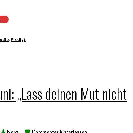
 →
udio
,
Predigt
uni: „Lass deinen Mut nicht
Nenz
Kommentar hinterlassen