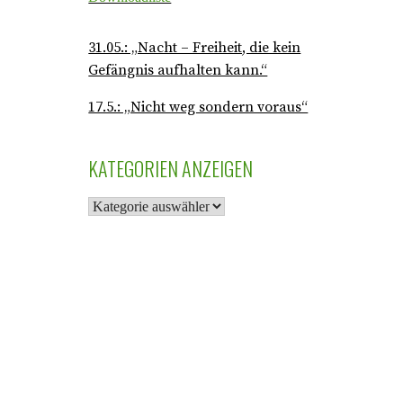
31.05.: „Nacht – Freiheit, die kein
Gefängnis aufhalten kann.“
17.5.: „Nicht weg sondern voraus“
KATEGORIEN ANZEIGEN
K
A
T
E
G
O
R
I
E
N