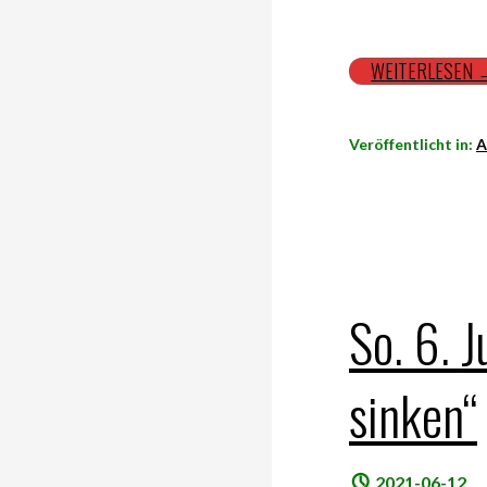
WEITERLESEN
Veröffentlicht in:
A
So. 6. J
sinken“
2021-06-12