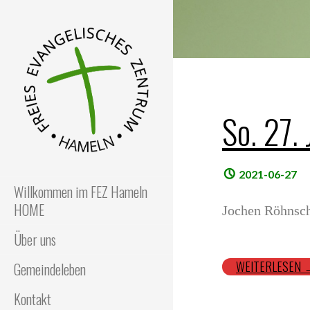
Z
u
m
I
n
h
a
So. 27. 
l
t
s
FEZ
Freies Evangelisches
Zentrum in Hameln
p
2021-06-27
Willkommen im FEZ Hameln
r
HOME
i
Jochen Röhnsc
n
Über uns
g
e
WEITERLESEN
Gemeindeleben
n
Kontakt