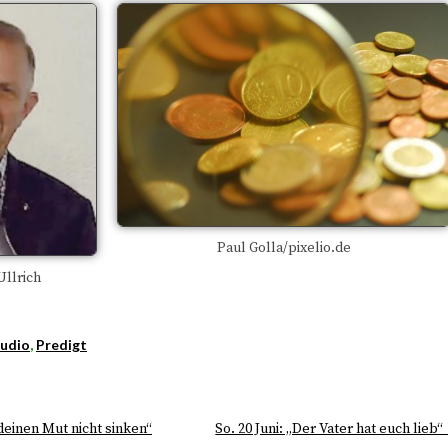
Paul Golla/pixelio.de
Ullrich
udio
,
Predigt
 deinen Mut nicht sinken“
So. 20 Juni: „Der Vater hat euch lieb