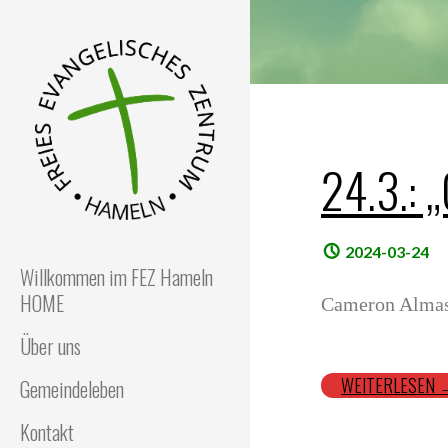
Z
u
m
I
n
h
a
24.3.: 
l
t
s
FEZ
Freies Evangelisches
Zentrum in Hameln
p
2024-03-24
Willkommen im FEZ Hameln
r
HOME
i
Cameron Alma
n
Über uns
g
e
WEITERLESEN
Gemeindeleben
n
Kontakt