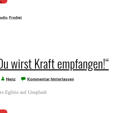
 →
udio
,
Predigt
„Du wirst Kraft empfangen!“
Nenz
Kommentar hinterlassen
s Eglitis auf Unsplash
 →