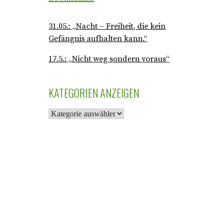
31.05.: „Nacht – Freiheit, die kein
Gefängnis aufhalten kann.“
17.5.: „Nicht weg sondern voraus“
KATEGORIEN ANZEIGEN
K
A
T
E
G
O
R
I
E
N