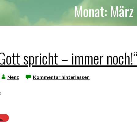
Monat: März
„Gott spricht – immer noch!
Nenz
Kommentar hinterlassen
s
 →