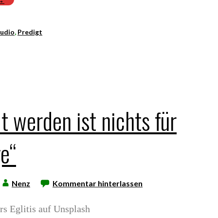
udio
,
Predigt
lt werden ist nichts für
ge“
Nenz
Kommentar hinterlassen
s Eglitis auf Unsplash