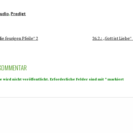
udio
,
Predigt
die feurigen Pfeile“ 2
26.2.: „Gott ist Liebe
 KOMMENTAR
 wird nicht veröffentlicht.
Erforderliche Felder sind mit
*
markiert