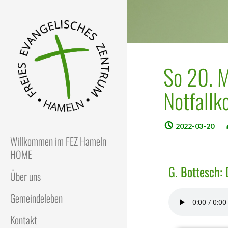
So 20. M
Notfallko
FEZ
Freies Evangelisches Zentrum
in Hameln
2022-03-20
Willkommen im FEZ Hameln
HOME
G. Bottesch: 
Über uns
Gemeindeleben
Kontakt