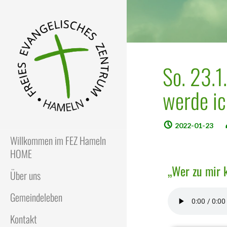
So. 23.1
werde ic
FEZ
Freies Evangelisches Zentrum
in Hameln
2022-01-23
Willkommen im FEZ Hameln
HOME
„Wer zu mir 
Über uns
Gemeindeleben
Kontakt