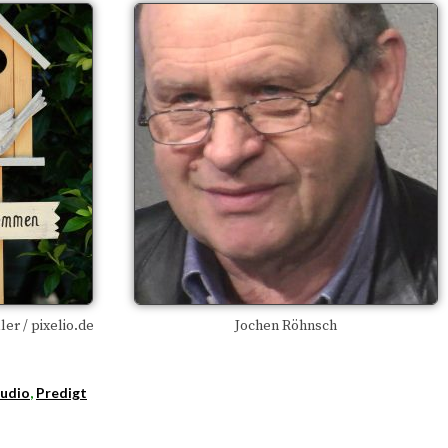
r / pixelio.de
Jochen Röhnsch
udio
,
Predigt