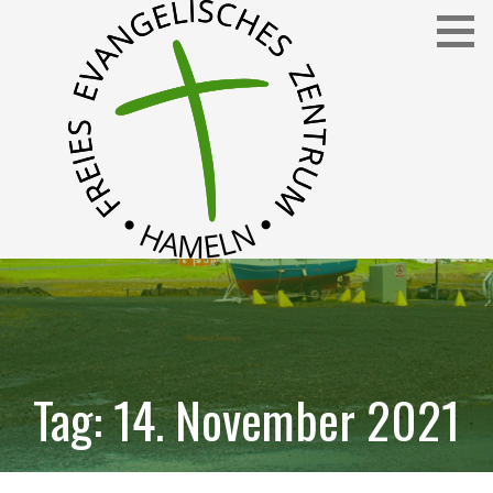
Zum
Inhalt
springen
Freies Evangelisches Zentrum in Hameln
FEZ
Tag: 14. November 2021