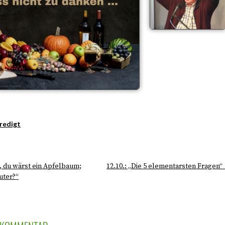
redigt
or, du wärst ein Apfelbaum;
12.10.: „Die 5 elementarsten Fragen“
uter?“