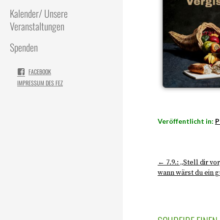
Kalender/ Unsere
Veranstaltungen
Spenden
FACEBOOK
IMPRESSUM DES FEZ
Veröffentlicht in:
P
← 7.9.: „Stell dir v
wann wärst du ein g