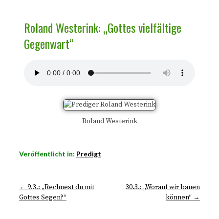
Roland Westerink: „Gottes vielfältige
Gegenwart“
Roland Westerink
Veröffentlicht in:
Predigt
← 9.3.: „Rechnest du mit
30.3.: „Worauf wir bauen
Gottes Segen?“
können“ →