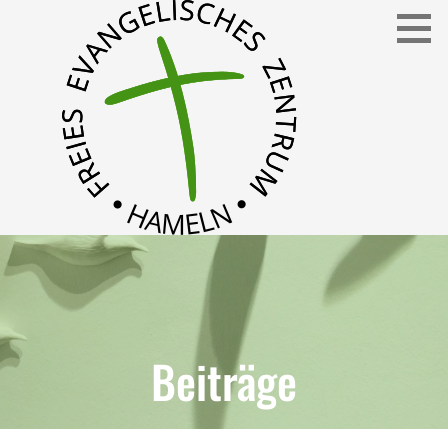
Freies Evangelisches Zentrum in Hameln
FEZ
Beiträge