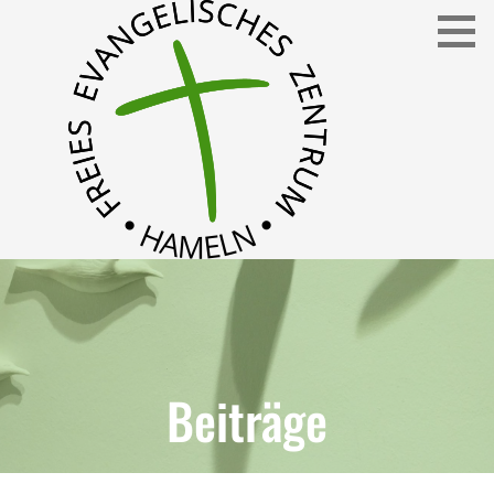
Freies Evangelisches Zentrum in Hameln
FEZ
Beiträge