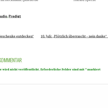
Tim Reckmann /pixelio.de
Harald Specht
udio
,
Predigt
 Geschenke entdecken“
10. Juli: „Plötzlich überrascht – nein danke“
 KOMMENTAR
 wird nicht veröffentlicht.
Erforderliche Felder sind mit
*
markiert