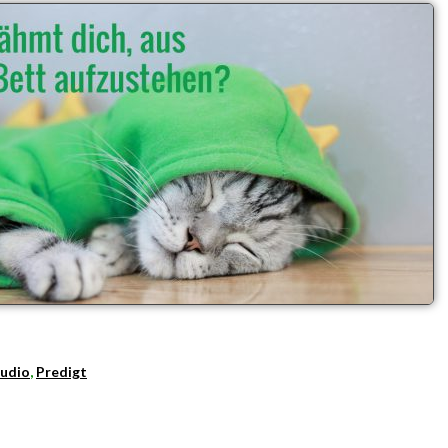
udio
,
Predigt