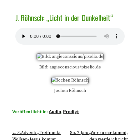
J. Röhnsch: „Licht in der Dunkelheit“
Bild: angieconscious/pixelio.de
Jochen Röhnsch
Veröffentlicht in:
Audio
,
Predigt
← 3.Advent: „Treffpunkt
So. 2.Jan: „Wer zu mir kommt,
Wolken- Jesus kommt
den werde ich nicht