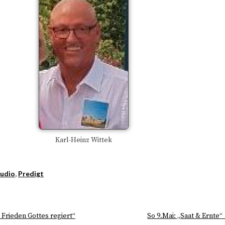
Karl-Heinz Wittek
udio
,
Predigt
 Frieden Gottes regiert“
So 9.Mai: „Saat & Ernte“