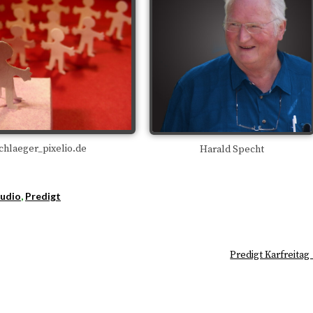
chlaeger_pixelio.de
Harald Specht
udio
,
Predigt
Predigt Karfreitag