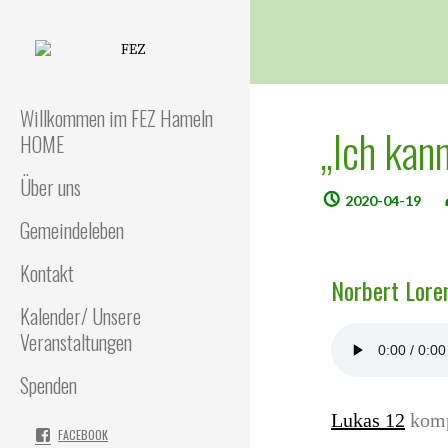
FEZ
Freies Evangelisches Zentrum
in Hameln
Willkommen im FEZ Hameln
„Ich kan
HOME
Über uns
2020-04-19
Gemeindeleben
Kontakt
Norbert Loren
Kalender/ Unsere
Veranstaltungen
Spenden
Lukas 12
komp
FACEBOOK