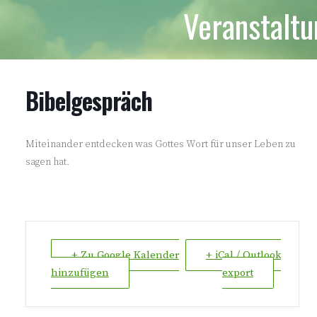
Veranstalt
Bibelgespräch
Miteinander entdecken was Gottes Wort für unser Leben zu
sagen hat.
+ Zu Google Kalender
+ iCal / Outlook
hinzufügen
export