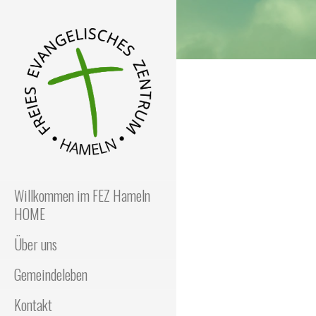
Zum
Inhalt
springen
FEZ
Freies Evangelisches
Zentrum in Hameln
Willkommen im FEZ Hameln
HOME
Über uns
Gemeindeleben
Kontakt