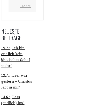
. Lehre
NEUESTE
BEITRÄGE
19.7.: „Ich bin
endlich kein
idiotisches Schaf
mehr“
12.7.: „Leer war
gestern – Christus
lebt in mir“
14.6.: „Lass
(endlich) los“