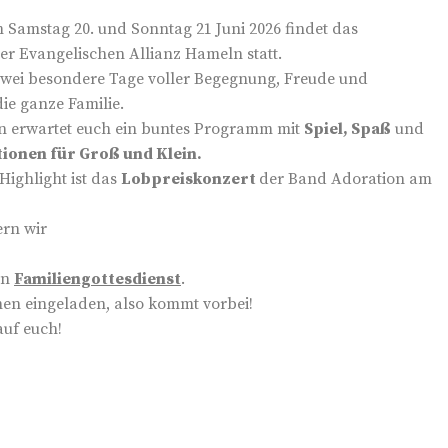
am Samstag 20. und Sonntag 21 Juni 2026 findet das
er Evangelischen Allianz Hameln statt.
zwei besondere Tage voller Begegnung, Freude und
die ganze Familie.
n erwartet euch ein buntes Programm mit
Spiel, Spaß
und
tionen für Groß und Klein.
Highlight ist das
Lobpreiskonzert
der Band Adoration am
ern wir
en
Familiengottesdienst
.
chen eingeladen, also kommt vorbei!
auf euch!